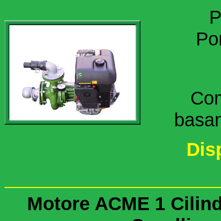
P
Por
Com
basam
Dis
Motore ACME 1 Cilind