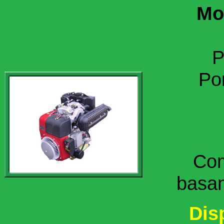
Mo
P
Por
Com
basam
Dis