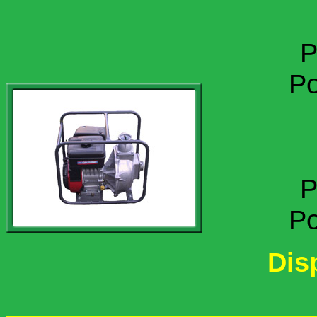
P
Po
P
Po
Dis